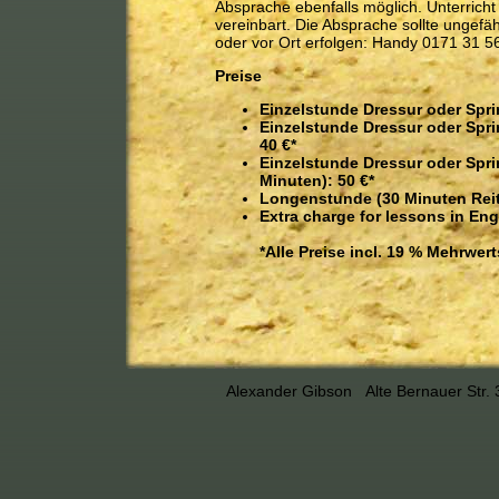
Absprache ebenfalls möglich. Unterricht wi
vereinbart. Die Absprache sollte ungef
oder vor Ort erfolgen: Handy 0171 31 5
Preise
Einzelstunde Dressur oder Spri
Einzelstunde Dressur oder Spri
40 €*
Einzelstunde Dressur oder Spri
Minuten): 50 €*
Longenstunde (30 Minuten Reit
Extra charge for lessons in Engl
*Alle Preise incl. 19 % Mehrwer
Alexander Gibson Alte Bernauer Str